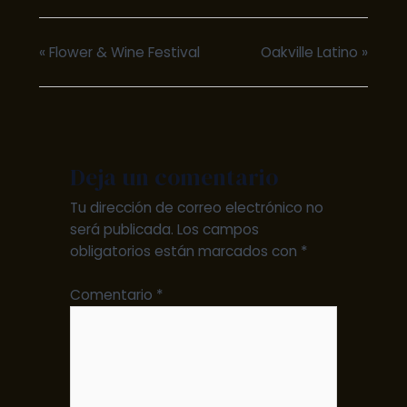
«
Flower & Wine Festival
Oakville Latino
»
Deja un comentario
Tu dirección de correo electrónico no
será publicada.
Los campos
obligatorios están marcados con
*
Comentario
*