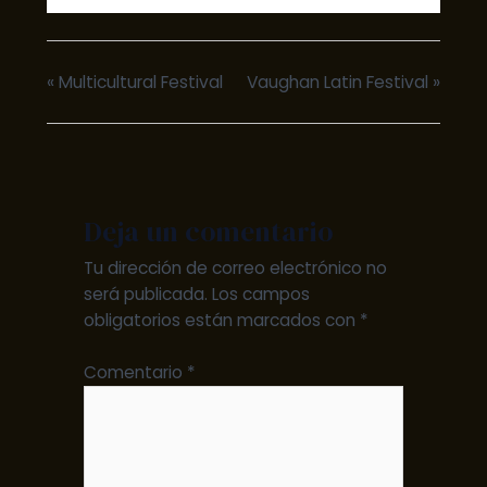
«
Multicultural Festival
Vaughan Latin Festival
»
Deja un comentario
Tu dirección de correo electrónico no
será publicada.
Los campos
obligatorios están marcados con
*
Comentario
*