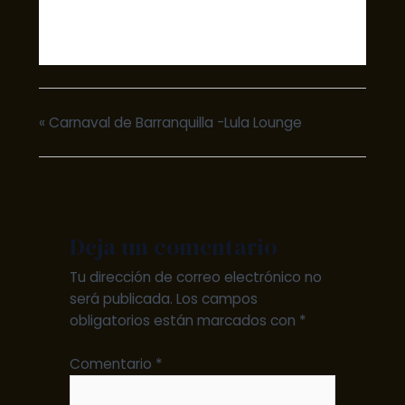
«
Carnaval de Barranquilla -Lula Lounge
Deja un comentario
Tu dirección de correo electrónico no
será publicada.
Los campos
obligatorios están marcados con
*
Comentario
*